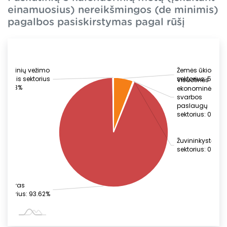
einamuosius) nereikšmingos (de minimis)
pagalbos pasiskirstymas pagal rūšį
Krovinių vežimo
Žemės ūkio
keliais sektorius
sektorius: 5.85%
Visuotinės
: 0.23%
ekonominės
svarbos
paslaugų
sektorius: 0.23%
Žuvininkystės
sektorius: 0.08%
Bendras
sektorius: 93.62%