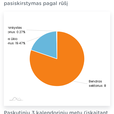
pasiskirstymas pagal rūšį
Žuvininkystės
sektorius: 0.27%
Žemės ūkio
sektorius: 19.47%
Bendras
sektorius: 80.26
Paskutinių 3 kalendorinių metų (įskaitant